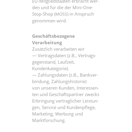
EU-Mit­glied­staa­ten erbracht wer­
den und für die der Mini-One-
Stop-Shop (
) in Anspruch
MOSS
genom­men wird.
Geschäfts­be­zo­ge­ne
Verarbeitung
Zusätz­lich ver­ar­bei­ten wir
— Ver­trags­da­ten (z.B., Ver­trags­
ge­gen­stand, Lauf­zeit,
Kundenkategorie).
— Zah­lungs­da­ten (z.B., Bank­ver­
bin­dung, Zahlungshistorie)
von unse­ren Kun­den, Inter­es­sen­
ten und Geschäfts­part­ner zwecks
Erbrin­gung ver­trag­li­cher Leis­tun­
gen, Ser­vice und Kun­den­pfle­ge,
Mar­ke­ting, Wer­bung und
Marktforschung.