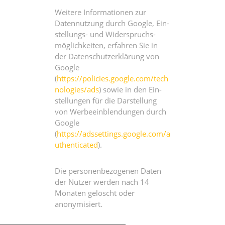
Wei­te­re Infor­ma­tio­nen zur
Daten­nut­zung durch Goog­le, Ein­
stel­lungs- und Wider­spruchs­
mög­lich­kei­ten, erfah­ren Sie in
der Daten­schutz­er­klä­rung von
Goog­le
(
https://policies.google.com/tech
nologies/ads
) sowie in den Ein­
stel­lun­gen für die Dar­stel­lung
von Wer­be­ein­blen­dun­gen durch
Google
(
https://adssettings.google.com/a
uthenticated
).
Die per­so­nen­be­zo­ge­nen Daten
der Nut­zer wer­den nach 14
Mona­ten gelöscht oder
anonymisiert.