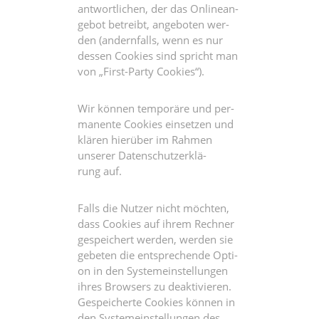
ant­wort­li­chen, der das Online­an­
ge­bot betreibt, ange­bo­ten wer­
den (andern­falls, wenn es nur
des­sen Coo­kies sind spricht man
von „First-Par­ty Cookies“).
Wir kön­nen tem­po­rä­re und per­
ma­nen­te Coo­kies ein­set­zen und
klä­ren hier­über im Rah­men
unse­rer Daten­schutz­er­klä­
rung auf.
Falls die Nut­zer nicht möch­ten,
dass Coo­kies auf ihrem Rech­ner
gespei­chert wer­den, wer­den sie
gebe­ten die ent­spre­chen­de Opti­
on in den Sys­tem­ein­stel­lun­gen
ihres Brow­sers zu deak­ti­vie­ren.
Gespei­cher­te Coo­kies kön­nen in
den Sys­tem­ein­stel­lun­gen des