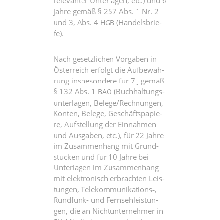
rele­van­ter Unter­la­gen, etc.) und 6
Jah­re gemäß § 257 Abs. 1 Nr. 2
und 3, Abs. 4
(Han­dels­brie­
HGB
fe).
Nach gesetz­li­chen Vor­ga­ben in
Öster­reich erfolgt die Auf­be­wah­
rung ins­be­son­de­re für 7 J gemäß
§ 132 Abs. 1
(Buch­hal­tungs­
BAO
un­ter­la­gen, Belege/Rechnungen,
Kon­ten, Bele­ge, Geschäfts­pa­pie­
re, Auf­stel­lung der Ein­nah­men
und Aus­ga­ben, etc.), für 22 Jah­re
im Zusam­men­hang mit Grund­
stü­cken und für 10 Jah­re bei
Unter­la­gen im Zusam­men­hang
mit elek­tro­nisch erbrach­ten Leis­
tun­gen, Telekommunikations‑,
Rund­funk- und Fern­seh­leis­tun­
gen, die an Nicht­un­ter­neh­mer in