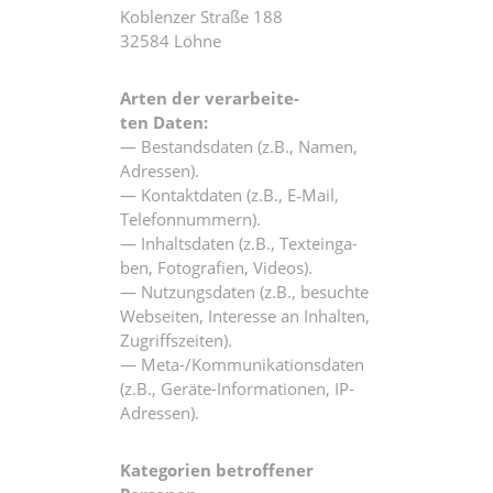
Koblen­zer Stra­ße 188
32584 Löhne
Arten der ver­ar­bei­te­
ten Daten:
— Bestands­da­ten (z.B., Namen,
Adressen).
— Kon­takt­da­ten (z.B., E‑Mail,
Telefonnummern).
— Inhalts­da­ten (z.B., Text­ein­ga­
ben, Foto­gra­fien, Videos).
— Nut­zungs­da­ten (z.B., besuch­te
Web­sei­ten, Inter­es­se an Inhal­ten,
Zugriffszeiten).
— Meta-/Kom­mu­ni­ka­ti­ons­da­ten
(z.B., Gerä­te-Infor­ma­tio­nen, IP-
Adressen).
Kate­go­rien betrof­fe­ner