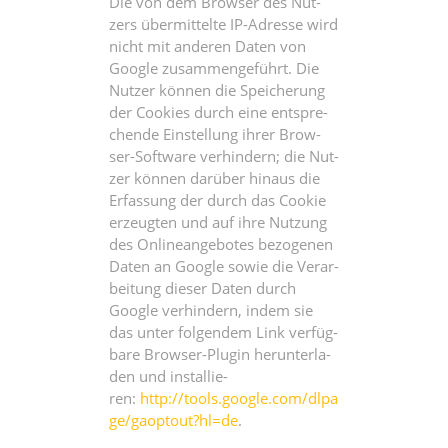
Die von dem Brow­ser des Nut­
zers über­mit­tel­te IP-Adres­se wird
nicht mit ande­ren Daten von
Goog­le zusam­men­ge­führt. Die
Nut­zer kön­nen die Spei­che­rung
der Coo­kies durch eine ent­spre­
chen­de Ein­stel­lung ihrer Brow­
ser-Soft­ware ver­hin­dern; die Nut­
zer kön­nen dar­über hin­aus die
Erfas­sung der durch das Coo­kie
erzeug­ten und auf ihre Nut­zung
des Online­an­ge­bo­tes bezo­ge­nen
Daten an Goog­le sowie die Ver­ar­
bei­tung die­ser Daten durch
Goog­le ver­hin­dern, indem sie
das unter fol­gen­dem Link ver­füg­
ba­re Brow­ser-Plug­in her­un­ter­la­
den und instal­lie­
ren:
http://tools.google.com/dlpa
ge/gaoptout?hl=de
.