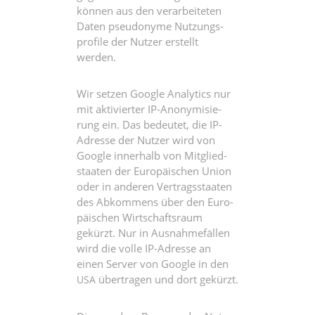
kön­nen aus den ver­ar­bei­te­ten
Daten pseud­ony­me Nut­zungs­
pro­fi­le der Nut­zer erstellt
werden.
Wir set­zen Goog­le Ana­ly­tics nur
mit akti­vier­ter IP-Anony­mi­sie­
rung ein. Das bedeu­tet, die IP-
Adres­se der Nut­zer wird von
Goog­le inner­halb von Mit­glied­
staa­ten der Euro­päi­schen Uni­on
oder in ande­ren Ver­trags­staa­ten
des Abkom­mens über den Euro­
päi­schen Wirt­schafts­raum
gekürzt. Nur in Aus­nah­me­fäl­len
wird die vol­le IP-Adres­se an
einen Ser­ver von Goog­le in den
über­tra­gen und dort gekürzt.
USA