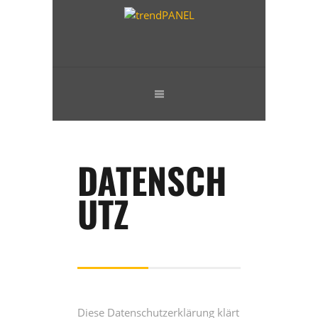
DATENSCH
UTZ
Die­se Daten­schutz­er­klä­rung klärt