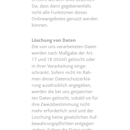
Sie, dass dann gege­be­nen­falls
nicht alle Funk­tio­nen die­ses
Online­an­ge­bo­tes genutzt wer­den
können.
Löschung von Daten
Die von uns ver­ar­bei­te­ten Daten
wer­den nach Maß­ga­be der Art.
17 und 18
gelöscht oder
DSGVO
in ihrer Ver­ar­bei­tung ein­ge­
schränkt. Sofern nicht im Rah­
men die­ser Daten­schutz­er­klä­
rung aus­drück­lich ange­ge­ben,
wer­den die bei uns gespei­cher­
ten Daten gelöscht, sobald sie für
ihre Zweck­be­stim­mung nicht
mehr erfor­der­lich sind und der
Löschung kei­ne gesetz­li­chen Auf­
be­wah­rungs­pflich­ten ent­ge­gen­
ste­hen. Sofern die Daten nicht