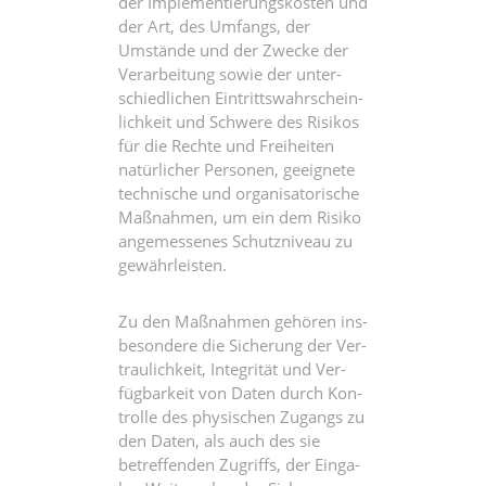
der Imple­men­tie­rungs­kos­ten und
der Art, des Umfangs, der
Umstän­de und der Zwe­cke der
Ver­ar­bei­tung sowie der unter­
schied­li­chen Ein­tritts­wahr­schein­
lich­keit und Schwe­re des Risi­kos
für die Rech­te und Frei­hei­ten
natür­li­cher Per­so­nen, geeig­ne­te
tech­ni­sche und orga­ni­sa­to­ri­sche
Maß­nah­men, um ein dem Risi­ko
ange­mes­se­nes Schutz­ni­veau zu
gewährleisten.
Zu den Maß­nah­men gehö­ren ins­
be­son­de­re die Siche­rung der Ver­
trau­lich­keit, Inte­gri­tät und Ver­
füg­bar­keit von Daten durch Kon­
trol­le des phy­si­schen Zugangs zu
den Daten, als auch des sie
betref­fen­den Zugriffs, der Ein­ga­