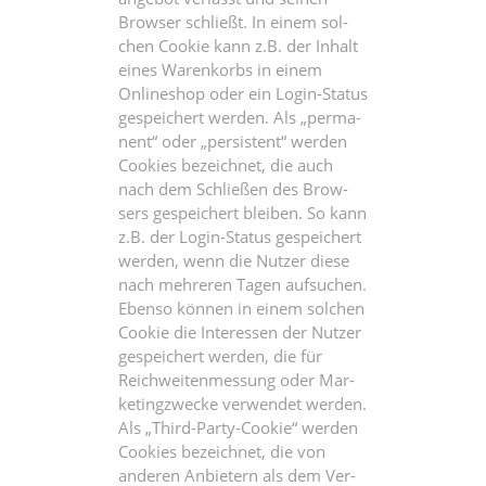
Brow­ser schließt. In einem sol­
chen Coo­kie kann z.B. der Inhalt
eines Waren­korbs in einem
Online­shop oder ein Log­in-Sta­tus
gespei­chert wer­den. Als „per­ma­
nent“ oder „per­sis­tent“ wer­den
Coo­kies bezeich­net, die auch
nach dem Schlie­ßen des Brow­
sers gespei­chert blei­ben. So kann
z.B. der Log­in-Sta­tus gespei­chert
wer­den, wenn die Nut­zer die­se
nach meh­re­ren Tagen auf­su­chen.
Eben­so kön­nen in einem sol­chen
Coo­kie die Inter­es­sen der Nut­zer
gespei­chert wer­den, die für
Reich­wei­ten­mes­sung oder Mar­
ke­ting­zwe­cke ver­wen­det wer­den.
Als „Third-Par­ty-Coo­kie“ wer­den
Coo­kies bezeich­net, die von
ande­ren Anbie­tern als dem Ver­