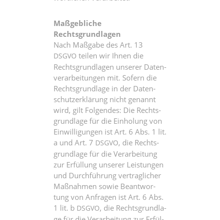
Maß­geb­li­che
Rechtsgrundlagen
Nach Maß­ga­be des Art. 13
tei­len wir Ihnen die
DSGVO
Rechts­grund­la­gen unse­rer Daten­
ver­ar­bei­tun­gen mit. Sofern die
Rechts­grund­la­ge in der Daten­
schutz­er­klä­rung nicht genannt
wird, gilt Fol­gen­des: Die Rechts­
grund­la­ge für die Ein­ho­lung von
Ein­wil­li­gun­gen ist Art. 6 Abs. 1 lit.
a und Art. 7
, die Rechts­
DSGVO
grund­la­ge für die Ver­ar­bei­tung
zur Erfül­lung unse­rer Leis­tun­gen
und Durch­füh­rung ver­trag­li­cher
Maß­nah­men sowie Beant­wor­
tung von Anfra­gen ist Art. 6 Abs.
1 lit. b
, die Rechts­grund­la­
DSGVO
ge für die Ver­ar­bei­tung zur Erfül­