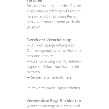
Personen
Besu­cher und Nut­zer des Online­
an­ge­bo­tes (Nach­fol­gend bezeich­
nen wir die betrof­fe­nen Per­so­
nen zusam­men­fas­send auch als
„Nut­zer“).
Zweck der Verarbeitung
— Zur­ver­fü­gung­stel­lung des
Online­an­ge­bo­tes, sei­ner Funk­tio­
nen und Inhalte.
— Beant­wor­tung von Kon­takt­an­
fra­gen und Kom­mu­ni­ka­ti­on mit
Nutzern.
— Sicherheitsmaßnahmen.
—
Reichweitenmessung/Marketing
Ver­wen­de­te Begrifflichkeiten
„Per­so­nen­be­zo­ge­ne Daten“ sind