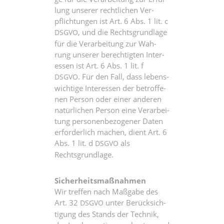
lung unse­rer recht­li­chen Ver­
pflich­tun­gen ist Art. 6 Abs. 1 lit. c
, und die Rechts­grund­la­ge
DSGVO
für die Ver­ar­bei­tung zur Wah­
rung unse­rer berech­tig­ten Inter­
es­sen ist Art. 6 Abs. 1 lit. f
. Für den Fall, dass lebens­
DSGVO
wich­ti­ge Inter­es­sen der betrof­fe­
nen Per­son oder einer ande­ren
natür­li­chen Per­son eine Ver­ar­bei­
tung per­so­nen­be­zo­ge­ner Daten
erfor­der­lich machen, dient Art. 6
Abs. 1 lit. d
als
DSGVO
Rechtsgrundlage.
Sicher­heits­maß­nah­men
Wir tref­fen nach Maß­ga­be des
Art. 32
unter Berück­sich­
DSGVO
ti­gung des Stands der Tech­nik,