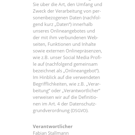
Sie über die Art, den Umfang und
Zweck der Ver­ar­bei­tung von per­
so­nen­be­zo­ge­nen Daten (nach­fol­
gend kurz „Daten“) inner­halb
unse­res Online­an­ge­bo­tes und
der mit ihm ver­bun­de­nen Web­
sei­ten, Funk­tio­nen und Inhal­te
sowie exter­nen Online­prä­sen­zen,
wie z.B. unser Social Media Pro­fi­
le auf (nach­fol­gend gemein­sam
bezeich­net als „Online­an­ge­bot“).
Im Hin­blick auf die ver­wen­de­ten
Begriff­lich­kei­ten, wie z.B. „Ver­ar­
bei­tung“ oder „Ver­ant­wort­li­cher“
ver­wei­sen wir auf die Defi­ni­tio­
nen im Art. 4 der Daten­schutz­
grund­ver­ord­nung (
).
DSGVO
Ver­ant­wort­li­cher
Fabi­an Stallmann