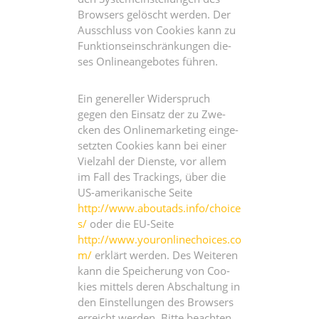
Brow­sers gelöscht wer­den. Der
Aus­schluss von Coo­kies kann zu
Funk­ti­ons­ein­schrän­kun­gen die­
ses Online­an­ge­bo­tes führen.
Ein gene­rel­ler Wider­spruch
gegen den Ein­satz der zu Zwe­
cken des Online­mar­ke­ting ein­ge­
setz­ten Coo­kies kann bei einer
Viel­zahl der Diens­te, vor allem
im Fall des Trackings, über die
US-ame­ri­ka­ni­sche Sei­te
http://www.aboutads.info/choice
s/
oder die EU-Sei­te
http://www.youronlinechoices.co
m/
erklärt wer­den. Des Wei­te­ren
kann die Spei­che­rung von Coo­
kies mit­tels deren Abschal­tung in
den Ein­stel­lun­gen des Brow­sers
erreicht wer­den. Bit­te beach­ten