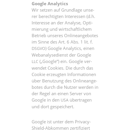
Goog­le Analytics
Wir set­zen auf Grund­la­ge unse­
rer berech­tig­ten Inter­es­sen (d.h.
Inter­es­se an der Ana­ly­se, Opti­
mie­rung und wirt­schaft­li­chem
Betrieb unse­res Online­an­ge­bo­tes
im Sin­ne des Art. 6 Abs. 1 lit. f.
) Goog­le Ana­ly­tics, einen
DSGVO
Web­ana­ly­se­dienst der Goog­le
(„Goog­le“) ein. Goog­le ver­
LLC
wen­det Coo­kies. Die durch das
Coo­kie erzeug­ten Infor­ma­tio­nen
über Benut­zung des Online­an­ge­
bo­tes durch die Nut­zer wer­den in
der Regel an einen Ser­ver von
Goog­le in den
über­tra­gen
USA
und dort gespeichert.
Goog­le ist unter dem Pri­va­cy-
Shield-Abkom­men zer­ti­fi­ziert