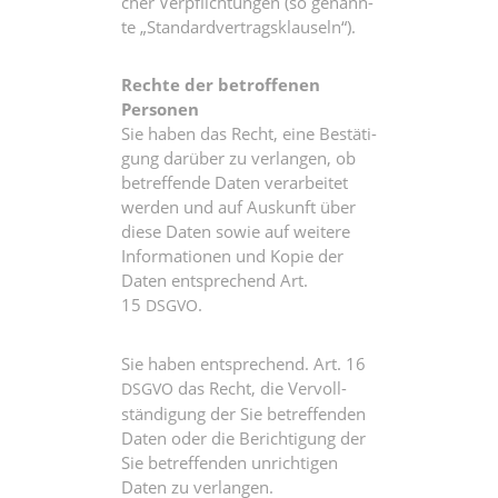
cher Ver­pflich­tun­gen (so genann­
te „Stan­dard­ver­trags­klau­seln“).
Rech­te der betrof­fe­nen
Personen
Sie haben das Recht, eine Bestä­ti­
gung dar­über zu ver­lan­gen, ob
betref­fen­de Daten ver­ar­bei­tet
wer­den und auf Aus­kunft über
die­se Daten sowie auf wei­te­re
Infor­ma­tio­nen und Kopie der
Daten ent­spre­chend Art.
15
.
DSGVO
Sie haben ent­spre­chend. Art. 16
das Recht, die Ver­voll­
DSGVO
stän­di­gung der Sie betref­fen­den
Daten oder die Berich­ti­gung der
Sie betref­fen­den unrich­ti­gen
Daten zu verlangen.