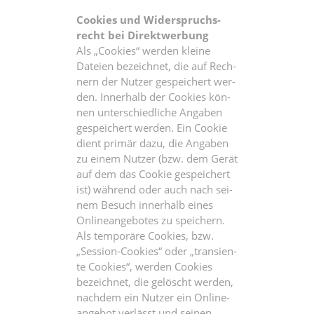
Coo­kies und Wider­spruchs­
recht bei Direktwerbung
Als „Coo­kies“ wer­den klei­ne
Datei­en bezeich­net, die auf Rech­
nern der Nut­zer gespei­chert wer­
den. Inner­halb der Coo­kies kön­
nen unter­schied­li­che Anga­ben
gespei­chert wer­den. Ein Coo­kie
dient pri­mär dazu, die Anga­ben
zu einem Nut­zer (bzw. dem Gerät
auf dem das Coo­kie gespei­chert
ist) wäh­rend oder auch nach sei­
nem Besuch inner­halb eines
Online­an­ge­bo­tes zu spei­chern.
Als tem­po­rä­re Coo­kies, bzw.
„Ses­si­on-Coo­kies“ oder „tran­si­en­
te Coo­kies“, wer­den Coo­kies
bezeich­net, die gelöscht wer­den,
nach­dem ein Nut­zer ein Online­
an­ge­bot ver­lässt und sei­nen