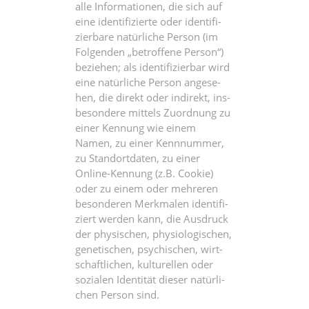
alle Infor­ma­tio­nen, die sich auf
eine iden­ti­fi­zier­te oder iden­ti­fi­
zier­ba­re natür­li­che Per­son (im
Fol­gen­den „betrof­fe­ne Per­son“)
bezie­hen; als iden­ti­fi­zier­bar wird
eine natür­li­che Per­son ange­se­
hen, die direkt oder indi­rekt, ins­
be­son­de­re mit­tels Zuord­nung zu
einer Ken­nung wie einem
Namen, zu einer Kenn­num­mer,
zu Stand­ort­da­ten, zu einer
Online-Ken­nung (z.B. Coo­kie)
oder zu einem oder meh­re­ren
beson­de­ren Merk­ma­len iden­ti­fi­
ziert wer­den kann, die Aus­druck
der phy­si­schen, phy­sio­lo­gi­schen,
gene­ti­schen, psy­chi­schen, wirt­
schaft­li­chen, kul­tu­rel­len oder
sozia­len Iden­ti­tät die­ser natür­li­
chen Per­son sind.