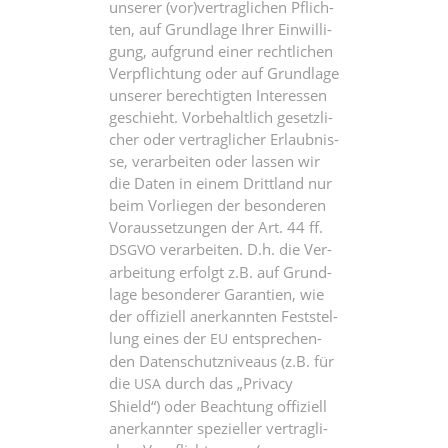
unse­rer (vor)vertraglichen Pflich­
ten, auf Grund­la­ge Ihrer Ein­wil­li­
gung, auf­grund einer recht­li­chen
Ver­pflich­tung oder auf Grund­la­ge
unse­rer berech­tig­ten Inter­es­sen
geschieht. Vor­be­halt­lich gesetz­li­
cher oder ver­trag­li­cher Erlaub­nis­
se, ver­ar­bei­ten oder las­sen wir
die Daten in einem Dritt­land nur
beim Vor­lie­gen der beson­de­ren
Vor­aus­set­zun­gen der Art. 44 ff.
ver­ar­bei­ten. D.h. die Ver­
DSGVO
ar­bei­tung erfolgt z.B. auf Grund­
la­ge beson­de­rer Garan­tien, wie
der offi­zi­ell aner­kann­ten Fest­stel­
lung eines der
ent­spre­chen­
EU
den Daten­schutz­ni­veaus (z.B. für
die
durch das „Pri­va­cy
USA
Shield“) oder Beach­tung offi­zi­ell
aner­kann­ter spe­zi­el­ler ver­trag­li­