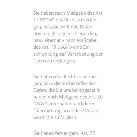
Sie haben nach Maß­ga­be des Art.
17
das Recht zu ver­lan­
DSGVO
gen, dass betref­fen­de Daten
unver­züg­lich gelöscht wer­den,
bzw. alter­na­tiv nach Maß­ga­be
des Art. 18
eine Ein­
DSGVO
schrän­kung der Ver­ar­bei­tung der
Daten zu verlangen.
Sie haben das Recht zu ver­lan­
gen, dass die Sie betref­fen­den
Daten, die Sie uns bereit­ge­stellt
haben nach Maß­ga­be des Art. 20
zu erhal­ten und deren
DSGVO
Über­mitt­lung an ande­re Ver­ant­
wort­li­che zu fordern.
Sie haben fer­ner gem. Art. 77