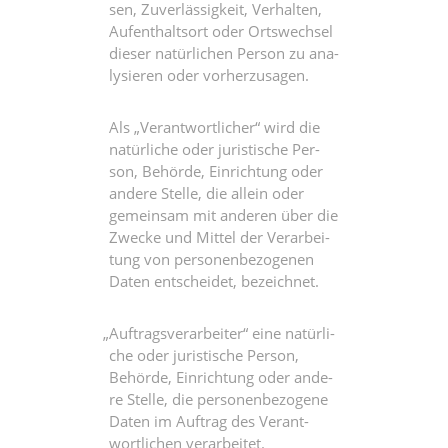
sen, Zuver­läs­sig­keit, Ver­hal­ten,
Auf­ent­halts­ort oder Orts­wech­sel
die­ser natür­li­chen Per­son zu ana­
ly­sie­ren oder vorherzusagen.
Als „Ver­ant­wort­li­cher“ wird die
natür­li­che oder juris­ti­sche Per­
son, Behör­de, Ein­rich­tung oder
ande­re Stel­le, die allein oder
gemein­sam mit ande­ren über die
Zwe­cke und Mit­tel der Ver­ar­bei­
tung von per­so­nen­be­zo­ge­nen
Daten ent­schei­det, bezeichnet.
„
Auf­trags­ver­ar­bei­ter“ eine natür­li­
che oder juris­ti­sche Per­son,
Behör­de, Ein­rich­tung oder ande­
re Stel­le, die per­so­nen­be­zo­ge­ne
Daten im Auf­trag des Ver­ant­
wort­li­chen verarbeitet.