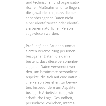
und tech­ni­schen und orga­ni­sa­to­
ri­schen Maß­nah­men unter­lie­gen,
die gewähr­leis­ten, dass die per­
so­nen­be­zo­ge­nen Daten nicht
einer iden­ti­fi­zier­ten oder iden­ti­fi­
zier­ba­ren natür­li­chen Per­son
zuge­wie­sen werden.
„
Pro­fil­ing“ jede Art der auto­ma­ti­
sier­ten Ver­ar­bei­tung per­so­nen­
be­zo­ge­ner Daten, die dar­in
besteht, dass die­se per­so­nen­be­
zo­ge­nen Daten ver­wen­det wer­
den, um bestimm­te per­sön­li­che
Aspek­te, die sich auf eine natür­li­
che Per­son bezie­hen, zu bewer­
ten, ins­be­son­de­re um Aspek­te
bezüg­lich Arbeits­leis­tung, wirt­
schaft­li­che Lage, Gesund­heit,
per­sön­li­che Vor­lie­ben, Inter­es­