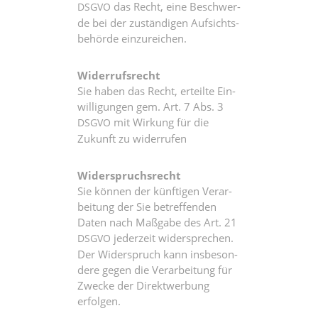
das Recht, eine Beschwer­
DSGVO
de bei der zustän­di­gen Auf­sichts­
be­hör­de einzureichen.
Wider­rufs­recht
Sie haben das Recht, erteil­te Ein­
wil­li­gun­gen gem. Art. 7 Abs. 3
mit Wir­kung für die
DSGVO
Zukunft zu widerrufen
Wider­spruchs­recht
Sie kön­nen der künf­ti­gen Ver­ar­
bei­tung der Sie betref­fen­den
Daten nach Maß­ga­be des Art. 21
jeder­zeit wider­spre­chen.
DSGVO
Der Wider­spruch kann ins­be­son­
de­re gegen die Ver­ar­bei­tung für
Zwe­cke der Direkt­wer­bung
erfolgen.