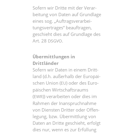
Sofern wir Drit­te mit der Ver­ar­
bei­tung von Daten auf Grund­la­ge
eines sog. „Auf­trags­ver­ar­bei­
tungs­ver­tra­ges“ beauf­tra­gen,
geschieht dies auf Grund­la­ge des
Art. 28
.
DSGVO
Über­mitt­lun­gen in
Drittländer
Sofern wir Daten in einem Dritt­
land (d.h. außer­halb der Euro­päi­
schen Uni­on (
) oder des Euro­
EU
päi­schen Wirt­schafts­raums
(
)) ver­ar­bei­ten oder dies im
EWR
Rah­men der Inan­spruch­nah­me
von Diens­ten Drit­ter oder Offen­
le­gung, bzw. Über­mitt­lung von
Daten an Drit­te geschieht, erfolgt
dies nur, wenn es zur Erfül­lung