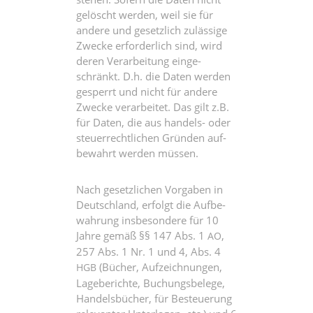
gelöscht wer­den, weil sie für
ande­re und gesetz­lich zuläs­si­ge
Zwe­cke erfor­der­lich sind, wird
deren Ver­ar­bei­tung ein­ge­
schränkt. D.h. die Daten wer­den
gesperrt und nicht für ande­re
Zwe­cke ver­ar­bei­tet. Das gilt z.B.
für Daten, die aus han­dels- oder
steu­er­recht­li­chen Grün­den auf­
be­wahrt wer­den müssen.
Nach gesetz­li­chen Vor­ga­ben in
Deutsch­land, erfolgt die Auf­be­
wah­rung ins­be­son­de­re für 10
Jah­re gemäß §§ 147 Abs. 1
,
AO
257 Abs. 1 Nr. 1 und 4, Abs. 4
(Bücher, Auf­zeich­nun­gen,
HGB
Lage­be­rich­te, Buchungs­be­le­ge,
Han­dels­bü­cher, für Besteue­rung