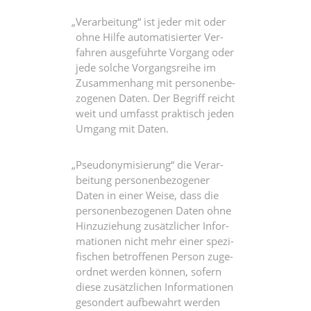
„
Ver­ar­bei­tung“ ist jeder mit oder
ohne Hil­fe auto­ma­ti­sier­ter Ver­
fah­ren aus­ge­führ­te Vor­gang oder
jede sol­che Vor­gangs­rei­he im
Zusam­men­hang mit per­so­nen­be­
zo­ge­nen Daten. Der Begriff reicht
weit und umfasst prak­tisch jeden
Umgang mit Daten.
„
Pseud­ony­mi­sie­rung“ die Ver­ar­
bei­tung per­so­nen­be­zo­ge­ner
Daten in einer Wei­se, dass die
per­so­nen­be­zo­ge­nen Daten ohne
Hin­zu­zie­hung zusätz­li­cher Infor­
ma­tio­nen nicht mehr einer spe­zi­
fi­schen betrof­fe­nen Per­son zuge­
ord­net wer­den kön­nen, sofern
die­se zusätz­li­chen Infor­ma­tio­nen
geson­dert auf­be­wahrt wer­den