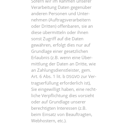
Sofern wir im Rah­men unse­rer
Ver­ar­bei­tung Daten gegen­über
ande­ren Per­so­nen und Unter­
neh­men (Auf­trags­ver­ar­bei­tern
oder Drit­ten) offen­ba­ren, sie an
die­se über­mit­teln oder ihnen
sonst Zugriff auf die Daten
gewäh­ren, erfolgt dies nur auf
Grund­la­ge einer gesetz­li­chen
Erlaub­nis (z.B. wenn eine Über­
mitt­lung der Daten an Drit­te, wie
an Zah­lungs­dienst­leis­ter, gem.
Art. 6 Abs. 1 lit. b
zur Ver­
DSGVO
trags­er­fül­lung erfor­der­lich ist),
Sie ein­ge­wil­ligt haben, eine recht­
li­che Ver­pflich­tung dies vor­sieht
oder auf Grund­la­ge unse­rer
berech­tig­ten Inter­es­sen (z.B.
beim Ein­satz von Beauf­trag­ten,
Web­hos­tern, etc.).