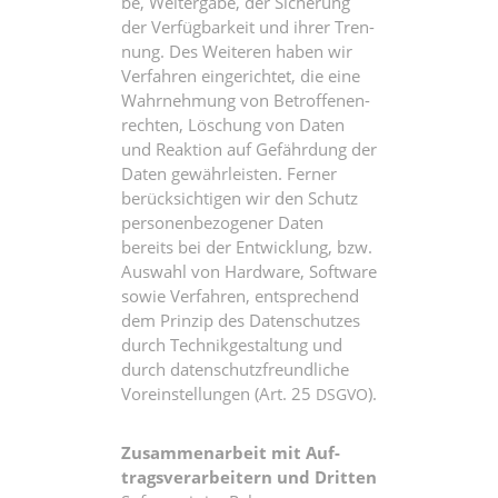
be, Wei­ter­ga­be, der Siche­rung
der Ver­füg­bar­keit und ihrer Tren­
nung. Des Wei­te­ren haben wir
Ver­fah­ren ein­ge­rich­tet, die eine
Wahr­neh­mung von Betrof­fe­nen­
rech­ten, Löschung von Daten
und Reak­ti­on auf Gefähr­dung der
Daten gewähr­leis­ten. Fer­ner
berück­sich­ti­gen wir den Schutz
per­so­nen­be­zo­ge­ner Daten
bereits bei der Ent­wick­lung, bzw.
Aus­wahl von Hard­ware, Soft­ware
sowie Ver­fah­ren, ent­spre­chend
dem Prin­zip des Daten­schut­zes
durch Tech­nik­ge­stal­tung und
durch daten­schutz­freund­li­che
Vor­ein­stel­lun­gen (Art. 25
).
DSGVO
Zusam­men­ar­beit mit Auf­
trags­ver­ar­bei­tern und Dritten