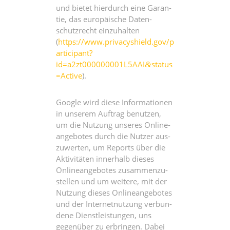
und bie­tet hier­durch eine Garan­
tie, das euro­päi­sche Daten­
schutz­recht ein­zu­hal­ten
(
https://www.privacyshield.gov/p
articipant?
id=a2zt000000001L5AAI
status
&
=Active
).
Goog­le wird die­se Infor­ma­tio­nen
in unse­rem Auf­trag benut­zen,
um die Nut­zung unse­res Online­
an­ge­bo­tes durch die Nut­zer aus­
zu­wer­ten, um Reports über die
Akti­vi­tä­ten inner­halb die­ses
Online­an­ge­bo­tes zusam­men­zu­
stel­len und um wei­te­re, mit der
Nut­zung die­ses Online­an­ge­bo­tes
und der Inter­net­nut­zung ver­bun­
de­ne Dienst­leis­tun­gen, uns
gegen­über zu erbrin­gen. Dabei