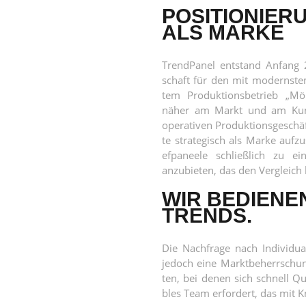
POSITIONIER
ALS MARKE
Trend­Pa­nel ent­stand Anfang 2
schaft für den mit moderns­tem
tem Pro­duk­ti­ons­be­trieb 
näher am Markt und am Kun­d
ope­ra­ti­ven Pro­duk­ti­ons­ge­sc
te stra­te­gisch als Mar­ke auf­z
ef­pa­nee­le schließ­lich zu ein
anzu­bie­ten, das den Ver­gleich 
WIR BEDIENE
TRENDS.
Die Nach­fra­ge nach Indi­vi­dua­
jedoch eine Markt­be­herr­schun
ten, bei denen sich schnell Qua­
bles Team erfor­dert, das mit