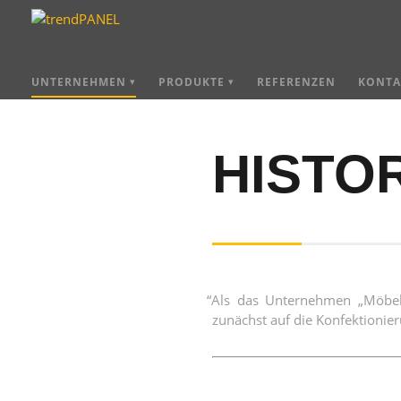
UNTERNEHMEN
PRODUKTE
REFERENZEN
KONTA
HISTO
“
Als das Unter­neh­men „Möbel u
zunächst auf die Kon­fek­tio­nie