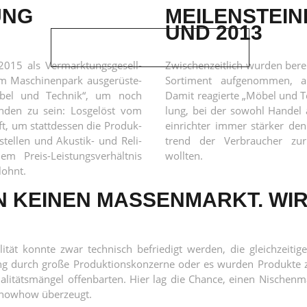
UNG
MEILENSTEIN
UND 2013
Whopsy, an error occured...
015 als Ver­mark­tungs­ge­sell­
Zwi­schen­zeit­lich wur­den bere
 Maschi­nen­park aus­ge­rüs­te­
Sor­ti­ment auf­ge­nom­men, a
„Möbel und Tech­nik“, um noch
Damit reagier­te „Möbel und Te
en zu sein: Los­ge­löst vom
lung, bei der sowohl Han­del 
häft, um statt­des­sen die Pro­duk­
ein­rich­ter immer stär­ker den
u­stel­len und Akus­tik- und Reli­
trend der Ver­brau­cher zur In
em Preis-Leis­tungs­ver­hält­nis
wollten.
lohnt.
N KEINEN MASSENMARKT. WI
li­tät konn­te zwar tech­nisch befrie­digt wer­den, die gleich­zei­ti­ge 
g durch gro­ße Pro­duk­ti­ons­kon­zer­ne oder es wur­den Pro­duk­te 
li­täts­män­gel offen­bar­ten. Hier lag die Chan­ce, einen Nischen­ma
 Know­how überzeugt.