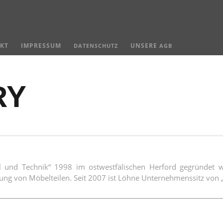
KT
IMPRESSUM
UNSERE
DATENSCHUTZ
AGB
RY
nd Tech­nik“ 1998 im ost­west­fä­li­schen Her­ford gegrün­det wu
­rung von Möbel­tei­len. Seit 2007 ist Löh­ne Unter­neh­mens­sitz vo