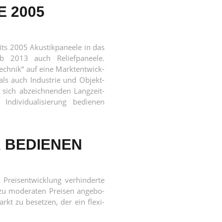
E 2005
its 2005 Akus­tik­pa­nee­le in das
b 2013 auch Reli­ef­pa­nee­le.
ch­nik“ auf eine Markt­ent­wick­
als auch Indus­trie und Objekt­
 sich abzeich­nen­den Lang­zeit­
di­vi­dua­li­sie­rung bedie­nen
R BEDIENEN
Preis­ent­wick­lung ver­hin­der­te
zu mode­ra­ten Prei­sen ange­bo­
rkt zu beset­zen, der ein fle­xi­