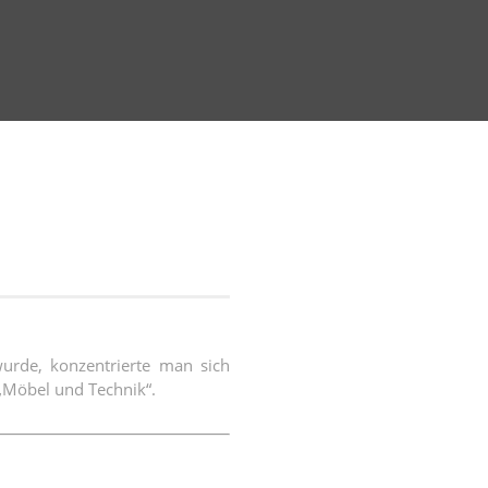
r­de, kon­zen­trier­te man sich
n „Möbel und Technik“.