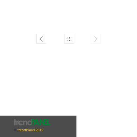
T
est
Proj
ect
©
trendPanel 2015
.